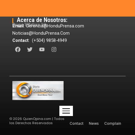
Acerca de Nosotros:
Grupo Villatoro Ink
Email
: Gerencia@HonduPrensa.com
Noticias@HonduPrensa.Com
Contact
: (+504) 9858-4949
F
T
Y
I
a
w
o
n
c
i
u
s
e
t
t
t
b
t
u
a
o
e
b
g
o
r
e
r
k
a
m
©
2026
QuienOpina.com | Todos
los Derechos Reservados
Contact
News
Complain