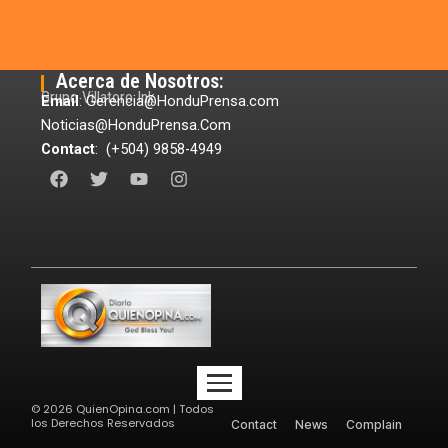
Acerca de Nosotros:
Grupo Villatoro Ink
Email
: Gerencia@HonduPrensa.com
Noticias@HonduPrensa.Com
Contact
: (+504) 9858-4949
F
T
Y
I
a
w
o
n
c
i
u
s
e
t
t
t
b
t
u
a
o
e
b
g
o
r
e
r
k
a
m
©
2026
QuienOpina.com | Todos
los Derechos Reservados
Contact
News
Complain