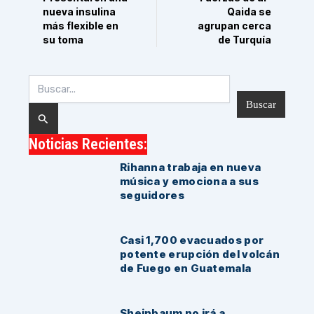
nueva insulina
Qaida se
más flexible en
agrupan cerca
su toma
de Turquía
Buscar
por:
Noticias Recientes:
Rihanna trabaja en nueva
música y emociona a sus
seguidores
Casi 1,700 evacuados por
potente erupción del volcán
de Fuego en Guatemala
Sheinbaum no irá a