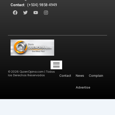
Contact
: (+504) 9858-4949
F
T
Y
I
a
w
o
n
c
i
u
s
e
t
t
t
b
t
u
a
o
e
b
g
o
r
e
r
k
a
m
©
2026
QuienOpina.com | Todos
los Derechos Reservados
Contact
News
Complain
Advertise