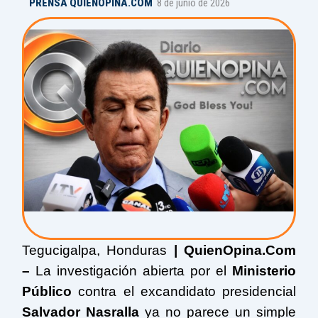
PRENSA QUIENOPINA.COM
8 de junio de 2026
Tegucigalpa, Honduras
| QuienOpina.Com
–
La investigación abierta por el
Ministerio
Público
contra el excandidato presidencial
Salvador Nasralla
ya no parece un simple