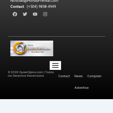
Noticias@HonduPrensa.Com
Contact
: (+504) 9858-4949
F
T
Y
I
a
w
o
n
c
i
u
s
e
t
t
t
b
t
u
a
o
e
b
g
o
r
e
r
k
a
m
©
2026
QuienOpina.com | Todos
los Derechos Reservados
Contact
News
Complain
Advertise