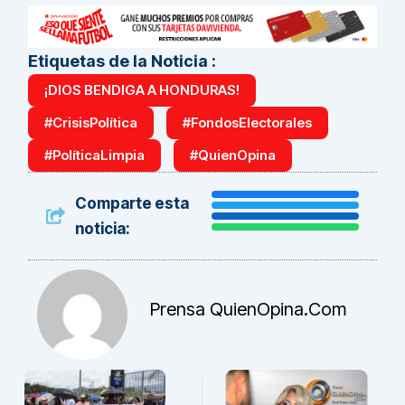
Etiquetas de la Noticia :
¡DIOS BENDIGA A HONDURAS!
#CrisisPolítica
#FondosElectorales
#PolíticaLimpia
#QuienOpina
Comparte esta
noticia:
Prensa QuienOpina.com