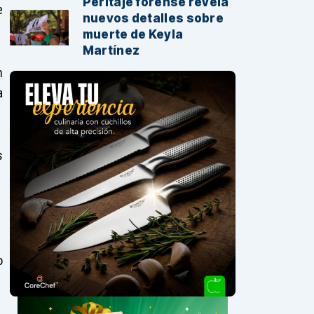
Peritaje forense revela
e
nuevos detalles sobre
muerte de Keyla
Martínez
n
a
s
o