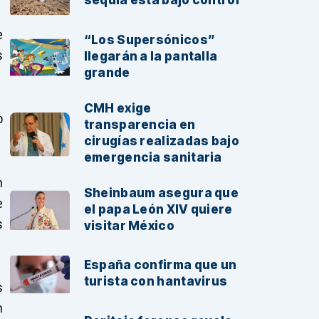
sequía está bajo control
e
“Los Supersónicos”
s
llegarán a la pantalla
grande
CMH exige
o
transparencia en
cirugías realizadas bajo
emergencia sanitaria
n
Sheinbaum asegura que
e
el papa León XIV quiere
s
visitar México
España confirma que un
turista con hantavirus
s
n