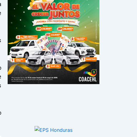
a
e
s
o
e
s
o