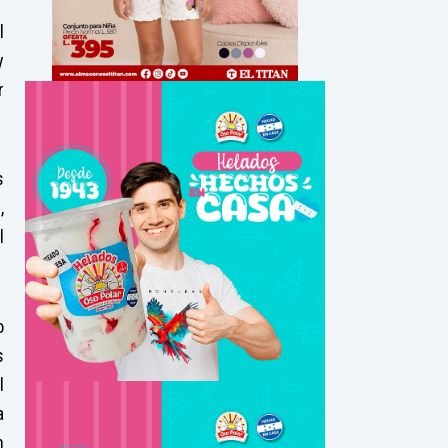
l
y
r
s
,
l
o
s
l
a
n