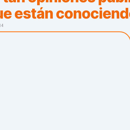
ue están conocien
14