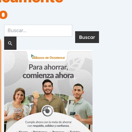
do
Buscar
por: