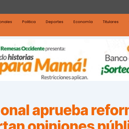
ionales
Politica
Deportes
Economía
Titulares
onal aprueba refor
ertan opiniones púb