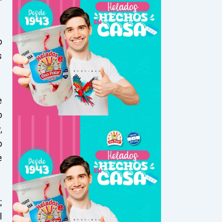
o
s
e
o
,
o
e
;
l