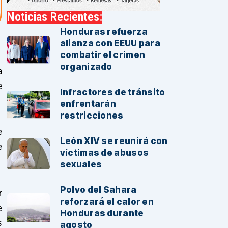
Noticias Recientes:
Honduras refuerza
alianza con EEUU para
combatir el crimen
organizado
a
e
Infractores de tránsito
enfrentarán
restricciones
e
León XIV se reunirá con
e
víctimas de abusos
sexuales
Polvo del Sahara
r
reforzará el calor en
e
Honduras durante
s
agosto