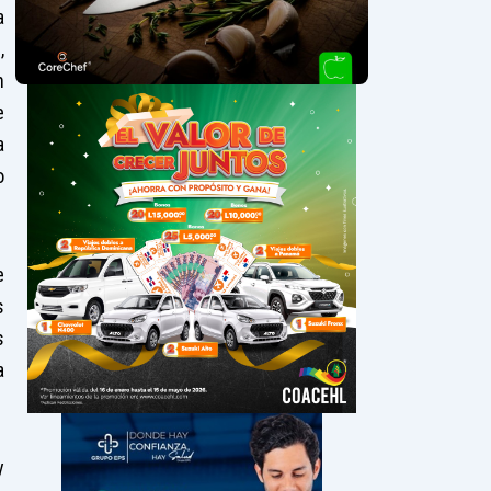
a
,
n
e
a
o
e
s
s
a
y