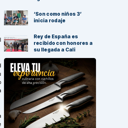
‘Son como niños 3’
inicia rodaje
Rey de España es
l
recibido con honores a
su llegada a Cali
d
u
o
a
a
e