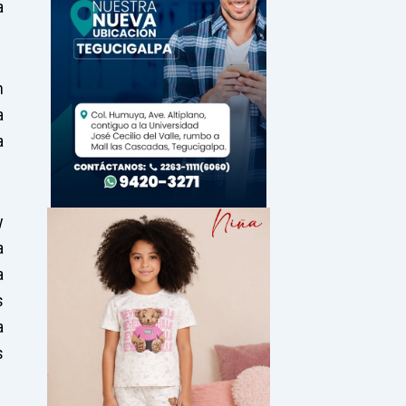
a
n
a
a
y
a
a
s
a
s