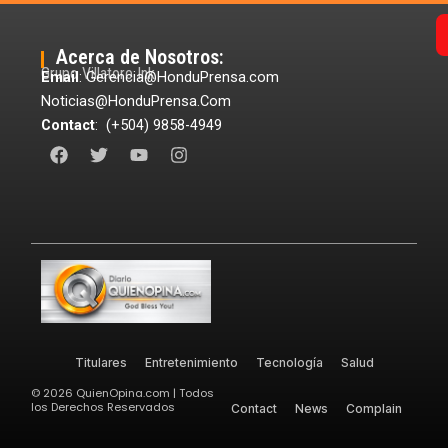
Acerca de Nosotros:
Grupo Villatoro Ink
Email
: Gerencia@HonduPrensa.com
Noticias@HonduPrensa.Com
Contact
: (+504) 9858-4949
F
T
Y
I
a
w
o
n
c
i
u
s
e
t
t
t
b
t
u
a
o
e
b
g
o
r
e
r
k
a
m
Titulares
Entretenimiento
Tecnología
Salud
©
2026
QuienOpina.com | Todos
los Derechos Reservados
Contact
News
Complain