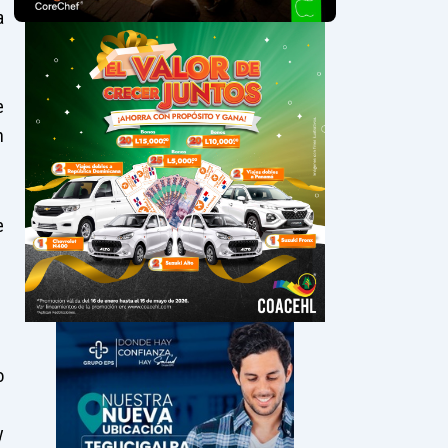
a
e
n
e
o
y