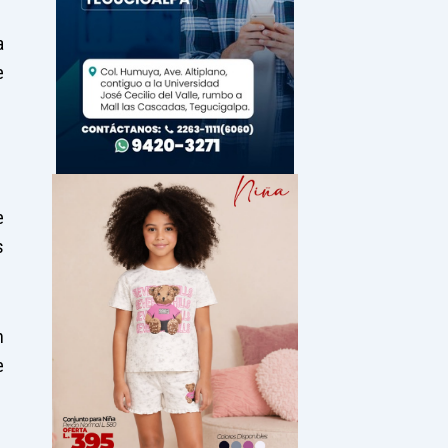
a
e
e
s
n
e