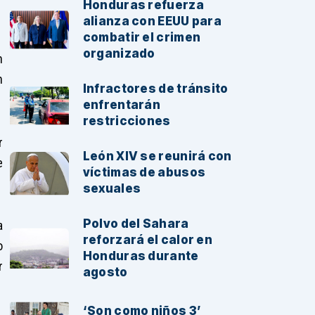
Honduras refuerza
alianza con EEUU para
combatir el crimen
organizado
n
n
Infractores de tránsito
enfrentarán
restricciones
r
León XIV se reunirá con
e
víctimas de abusos
sexuales
Polvo del Sahara
a
reforzará el calor en
o
Honduras durante
r
agosto
‘Son como niños 3’