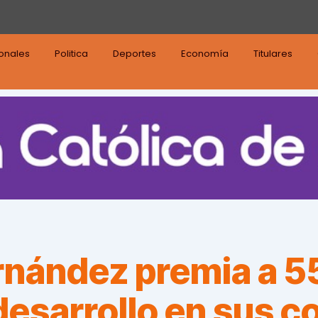
ionales
Politica
Deportes
Economía
Titulares
rnández premia a 5
 desarrollo en sus