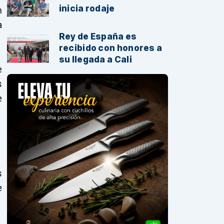
inicia rodaje
n
a
Rey de España es
recibido con honores a
su llegada a Cali
e
s
e
s
e