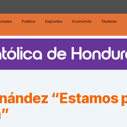
ionales
Politica
Deportes
Economía
Titulares
nández “Estamos p
a”