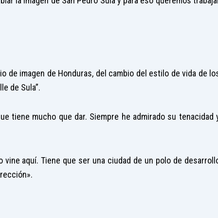
iar la imagen de San Pedro Sula y para eso queremos trabaja
 de imagen de Honduras, del cambio del estilo de vida de lo
le de Sula”.
que tiene mucho que dar. Siempre he admirado su tenacidad 
vine aquí. Tiene que ser una ciudad de un polo de desarroll
irección».