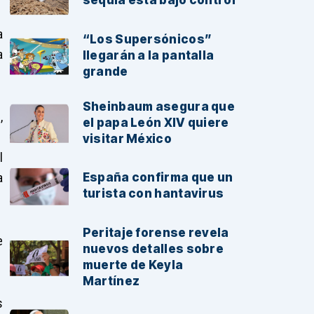
sequía está bajo control
a
“Los Supersónicos”
a
llegarán a la pantalla
grande
Sheinbaum asegura que
,
el papa León XIV quiere
visitar México
l
a
España confirma que un
turista con hantavirus
Peritaje forense revela
e
nuevos detalles sobre
muerte de Keyla
Martínez
s