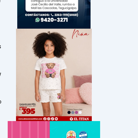
r
s
y
o