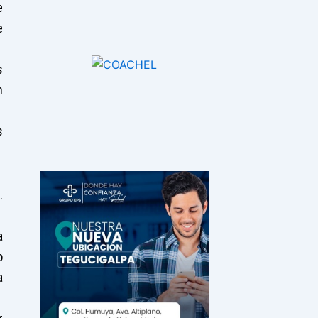
e
e
s
n
s
.
a
o
a