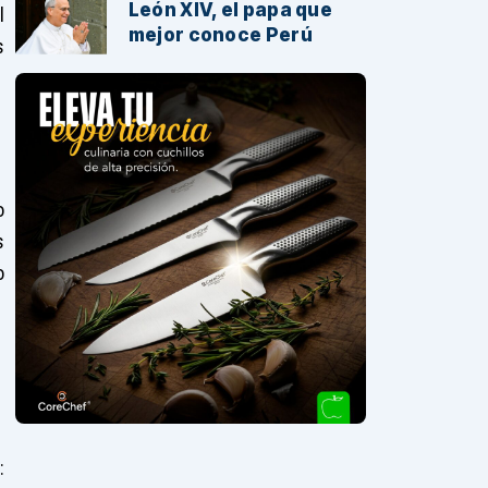
León XIV, el papa que
l
mejor conoce Perú
s
o
s
o
: