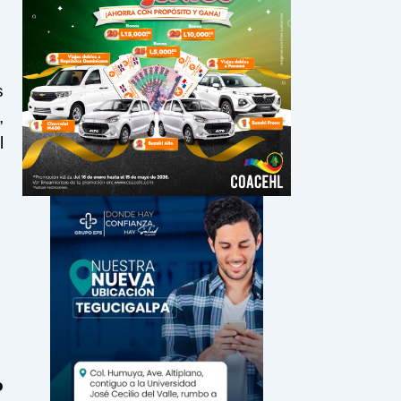
s
,
l
o