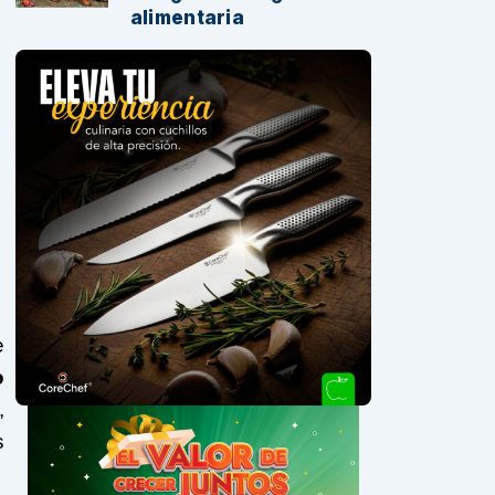
alimentaria
e
o
,
s