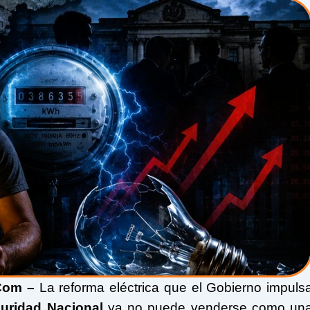
Com –
La reforma eléctrica que el Gobierno impuls
uridad Nacional
ya no puede venderse como un