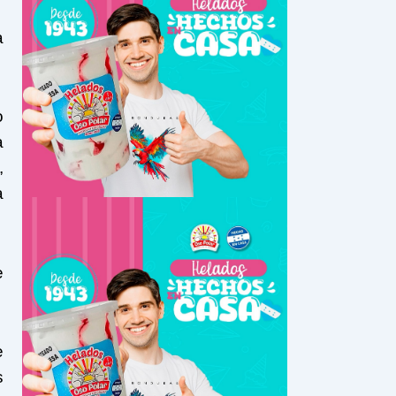
a
o
a
,
a
e
e
s