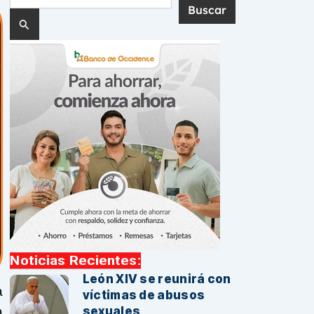
por:
Noticias Recientes:
León XIV se reunirá con
a
víctimas de abusos
a
sexuales