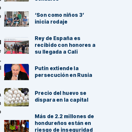
o
‘Son como niños 3’
o
inicia rodaje
Rey de España es
l
recibido con honores a
e
su llegada a Cali
,
l
Putin extiende la
persecución en Rusia
Precio del huevo se
a
dispara en la capital
n
o
Más de 2.2 millones de
hondureños están en
riesgo de inseguridad