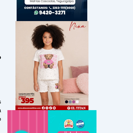
o
s
a
o