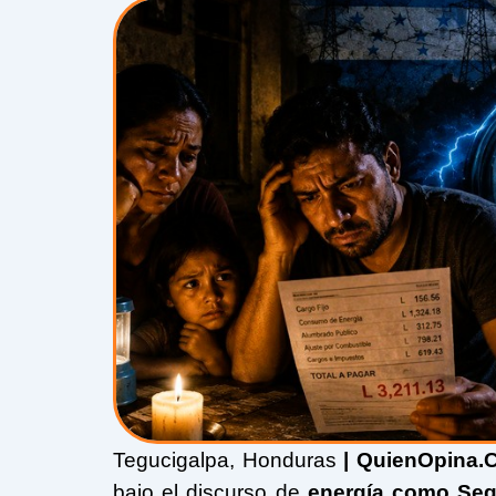
Tegucigalpa, Honduras
| QuienOpina.
bajo el discurso de
energía como Seg