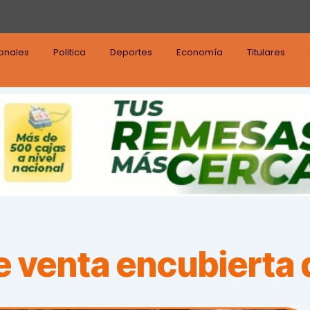
ionales
Politica
Deportes
Economía
Titulares
 venta encubierta 