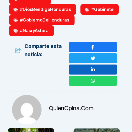
#DiosBendigaHonduras
#Gabinete
#GobiernoDeHonduras
#NasryAsfura
Comparte esta
noticia:
QuienOpina.com