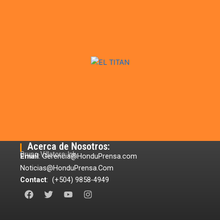
Acerca de Nosotros:
Grupo Villatoro Ink
Email
: Gerencia@HonduPrensa.com
Noticias@HonduPrensa.Com
Contact
: (+504) 9858-4949
F
T
Y
I
a
w
o
n
c
i
u
s
e
t
t
t