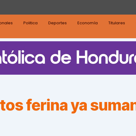
ionales
Politica
Deportes
Economía
Titulares
tos ferina ya suma