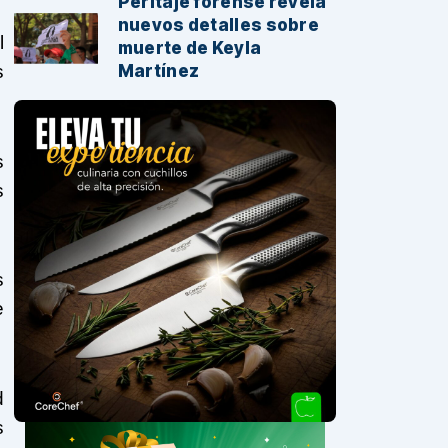
Peritaje forense revela
nuevos detalles sobre
l
muerte de Keyla
Martínez
s
s
s
s
e
d
s