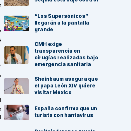
e
“Los Supersónicos”
llegarán a la pantalla
grande
y
s
CMH exige
transparencia en
cirugías realizadas bajo
emergencia sanitaria
r
,
Sheinbaum asegura que
el papa León XIV quiere
visitar México
l
España confirma que un
e
turista con hantavirus
l