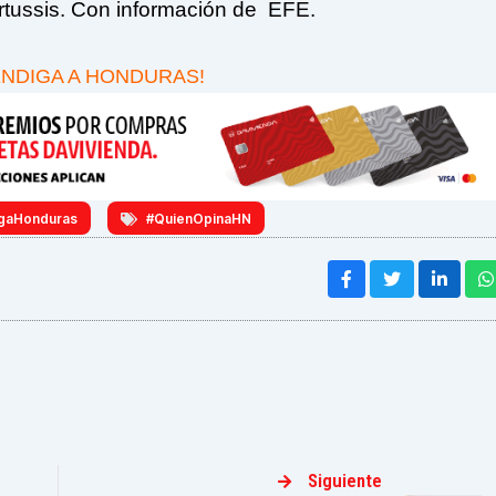
ertussis. Con información de EFE.
ENDIGA A HONDURAS!
gaHonduras
#QuienOpinaHN
Siguiente