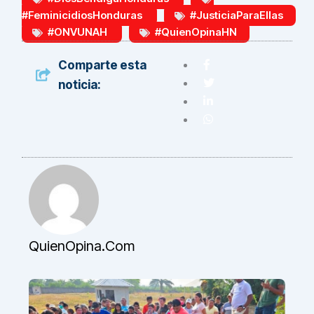
#FeminicidiosHonduras
#JusticiaParaEllas
#ONVUNAH
#QuienOpinaHN
Comparte esta
noticia:
QuienOpina.com