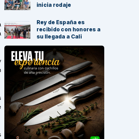
inicia rodaje
Rey de España es
a
recibido con honores a
a
su llegada a Cali
y
n
s
e
s