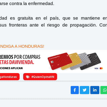
arse contra la enfermedad.
dad es gratuita en el país, que se mantiene e
 sus fronteras ante el riesgo de propagación. Co
ENDIGA A HONDURAS!
gaHonduras
#QuienOpinaHN