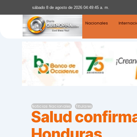
sábado 8 de agosto de 2026 04:49:46 a. m.
Nacionales
Internac
Noticias Nacionales
Titulares
Salud confirm
Honduras