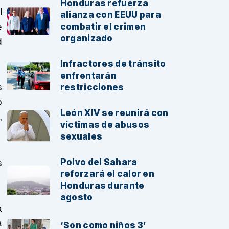
Honduras refuerza
l
alianza con EEUU para
e
combatir el crimen
organizado
d
Infractores de tránsito
enfrentarán
s
restricciones
o
León XIV se reunirá con
,
víctimas de abusos
sexuales
Polvo del Sahara
s
reforzará el calor en
Honduras durante
agosto
a
a
‘Son como niños 3’