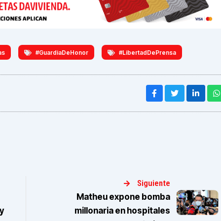
as
#GuardiaDeHonor
#LibertadDePrensa
Siguiente
Matheu expone bomba
y
millonaria en hospitales