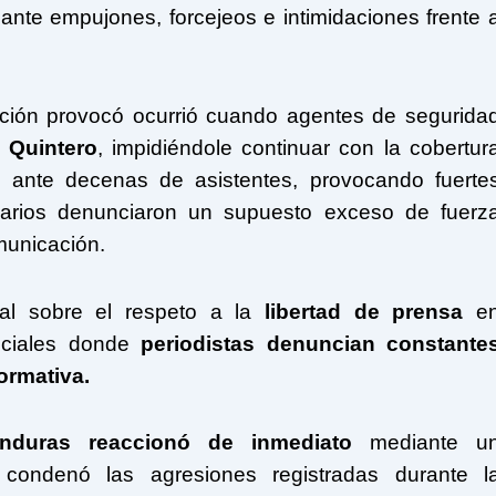
ante empujones, forcejeos e intimidaciones frente 
ción provocó ocurrió cuando agentes de segurida
 Quintero
, impidiéndole continuar con la cobertur
o ante decenas de asistentes, provocando fuerte
suarios denunciaron un supuesto exceso de fuerz
municación.
nal sobre el respeto a la
libertad de prensa
e
iciales donde
periodistas denuncian constante
formativa.
nduras
reaccionó de inmediato
mediante u
 condenó las agresiones registradas durante l