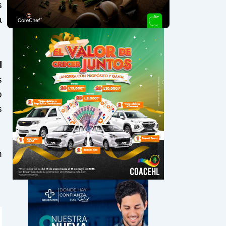
s
a
l
s
o
s
n