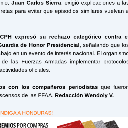
emio,
Juan Carlos Sierra
, exigió explicaciones a la
etas para evitar que episodios similares vuelvan 
 CPH expresó su rechazo categórico contra e
uardia de Honor Presidencial,
señalando que lo
abajo en un evento de interés nacional. El organism
 de las Fuerzas Armadas implementar protocolo
tividades oficiales.
os con los compañeros periodistas
que fuero
 ascensos de las FFAA.
Redacción Wendoly V.
ENDIGA A HONDURAS!