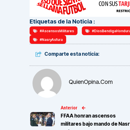
Etiquetas de la Noticia :
#AscensosMilitares
#DiosBendigaHondur
#NasryAsfura
Comparte esta noticia:
QuienOpina.com
Anterior
FFAA honran ascensos
militares bajo mando de Nasr