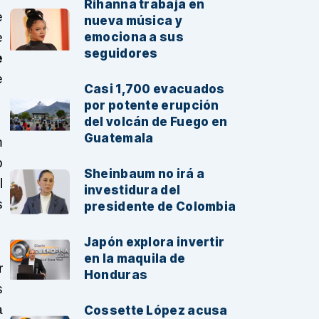
Rihanna trabaja en
e
nueva música y
e
emociona a sus
seguidores
e
e
Casi 1,700 evacuados
por potente erupción
del volcán de Fuego en
Guatemala
n
o
Sheinbaum no irá a
l
investidura del
s
presidente de Colombia
Japón explora invertir
en la maquila de
r
Honduras
s
a
Cossette López acusa