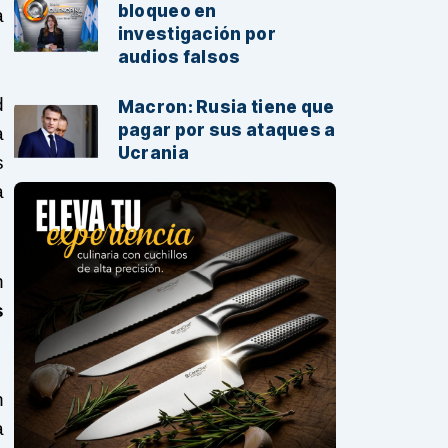
bloqueo en
a
investigación por
audios falsos
d
Macron: Rusia tiene que
pagar por sus ataques a
a
Ucrania
s
a
n
s
n
a