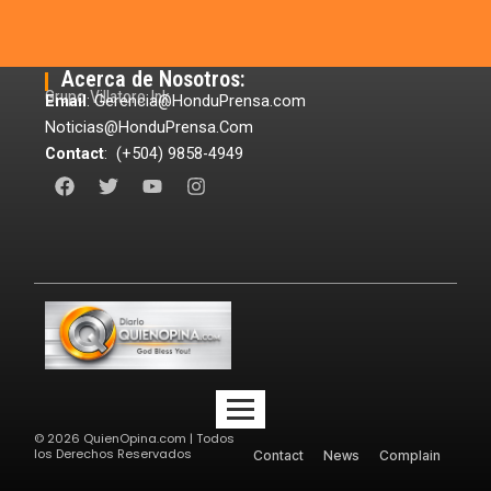
Acerca de Nosotros:
Grupo Villatoro Ink
Email
: Gerencia@HonduPrensa.com
Noticias@HonduPrensa.Com
Contact
: (+504) 9858-4949
F
T
Y
I
a
w
o
n
c
i
u
s
e
t
t
t
b
t
u
a
o
e
b
g
o
r
e
r
k
a
m
©
2026
QuienOpina.com | Todos
los Derechos Reservados
Contact
News
Complain