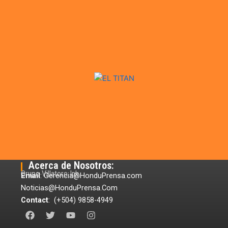
Acerca de Nosotros:
Grupo Villatoro Ink
Email
: Gerencia@HonduPrensa.com
Noticias@HonduPrensa.Com
Contact
: (+504) 9858-4949
F
T
Y
I
a
w
o
n