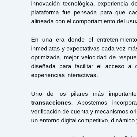
innovación tecnológica, experiencia de
plataforma fue pensada para que cada
alineada con el comportamiento del usua
En una era donde el entretenimient
inmediatas y expectativas cada vez más
optimizada, mejor velocidad de respues
diseñada para facilitar el acceso a
experiencias interactivas.
Uno de los pilares más important
transacciones
. Apostemos incorpor
verificación de cuenta y mecanismos ori
un entorno digital competitivo, dinámico