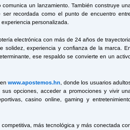
 comunica un lanzamiento. También construye un
e ser recordada como el punto de encuentro entr
y experiencia personalizada.
lotería electrónica con más de 24 años de trayectori
e solidez, experiencia y confianza de la marca. E
determinante, ese respaldo se convierte en un activ
 en
www.apostemos.hn
, donde los usuarios adulto
ar sus opciones, acceder a promociones y vivir un
ortivas, casino online, gaming y entretenimient
 competitiva, más tecnológica y más conectada co