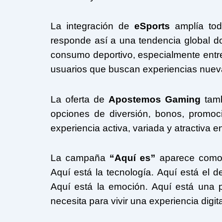
La integración de
eSports
amplía tod
responde así a una tendencia global do
consumo deportivo, especialmente entr
usuarios que buscan experiencias nuevas
La oferta de
Apostemos Gaming
tamb
opciones de diversión, bonos, promoc
experiencia activa, variada y atractiva 
La campaña
“Aquí es”
aparece como u
Aquí está la tecnología. Aquí está el d
Aquí está la emoción. Aquí está una p
necesita para vivir una experiencia digi