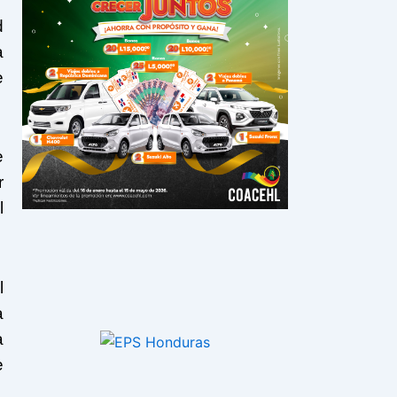
d
a
e
e
r
l
l
a
a
e