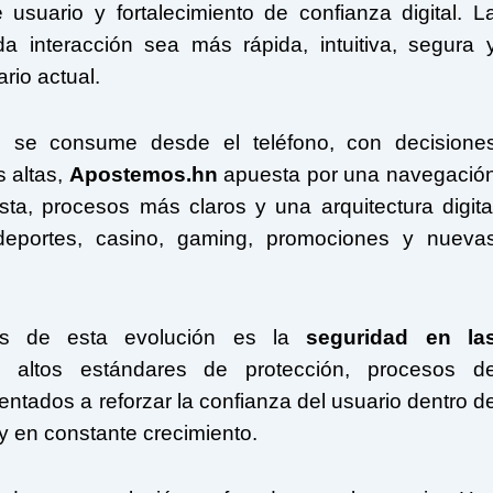
 usuario y fortalecimiento de confianza digital. L
 interacción sea más rápida, intuitiva, segura 
rio actual.
o se consume desde el teléfono, con decisione
 altas,
Apostemos.hn
apuesta por una navegació
ta, procesos más claros y una arquitectura digita
 deportes, casino, gaming, promociones y nueva
es de esta evolución es la
seguridad en la
a altos estándares de protección, procesos d
entados a reforzar la confianza del usuario dentro d
 y en constante crecimiento.