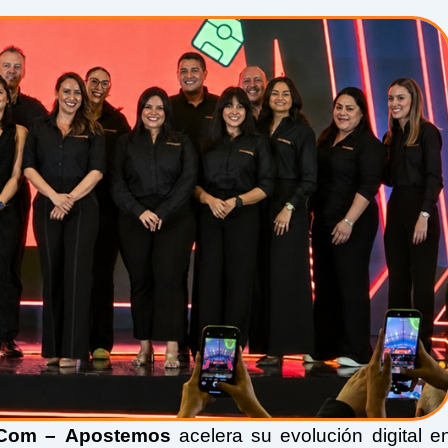
.Com –
Apostemos
acelera su evolución digital e