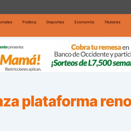
ionales
Politica
Deportes
Economía
Titulares
za plataforma reno