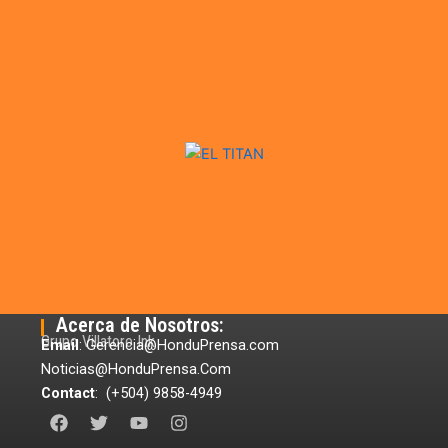
Acerca de Nosotros:
Grupo Villatoro Ink
Email
: Gerencia@HonduPrensa.com
Noticias@HonduPrensa.Com
Contact
: (+504) 9858-4949
F
T
Y
I
a
w
o
n