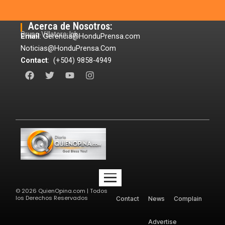
Acerca de Nosotros:
Grupo Villatoro Ink
Email
: Gerencia@HonduPrensa.com
Noticias@HonduPrensa.Com
Contact
: (+504) 9858-4949
F
T
Y
I
a
w
o
n
c
i
u
s
e
t
t
t
b
t
u
a
o
e
b
g
o
r
e
r
k
a
m
©
2026
QuienOpina.com | Todos
los Derechos Reservados
Contact
News
Complain
Advertise