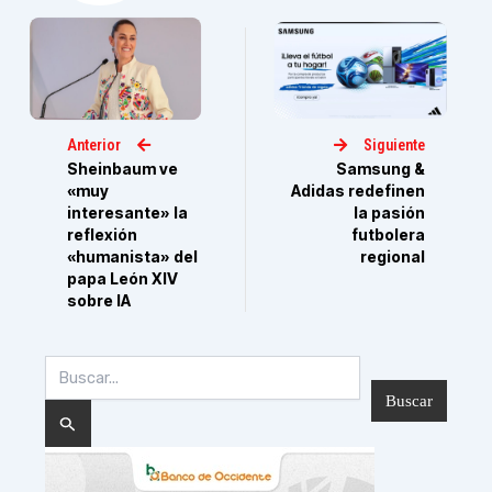
Anterior
Siguiente
Sheinbaum ve
Samsung &
«muy
Adidas redefinen
interesante» la
la pasión
reflexión
futbolera
«humanista» del
regional
papa León XIV
sobre IA
Buscar
por: