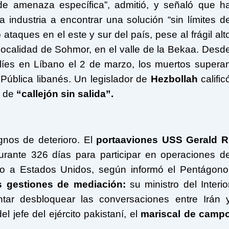
 de amenaza específica”, admitió, y señaló que h
la industria a encontrar una solución “sin límites d
ataques en el este y sur del país, pese al frágil alt
 localidad de Sohmor, en el valle de la Bekaa. Desd
líes en Líbano el 2 de marzo, los muertos supera
 Pública libanés. Un legislador de
Hezbollah
calific
v de
“callejón sin salida”.
gnos de deterioro. El
portaaviones USS Gerald R
rante 326 días para participar en operaciones d
do a Estados Unidos, según informó el Pentágono
s gestiones de mediación:
su ministro del Interio
ntar desbloquear las conversaciones entre Irán 
l jefe del ejército pakistaní, el
mariscal de camp