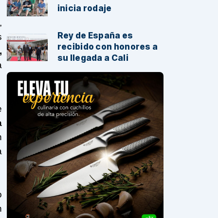
inicia rodaje
,
Rey de España es
s
recibido con honores a
,
su llegada a Cali
a
e
a
n
a
o
n