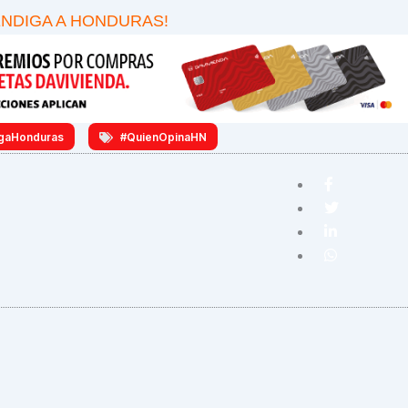
ENDIGA A HONDURAS!
gaHonduras
#QuienOpinaHN