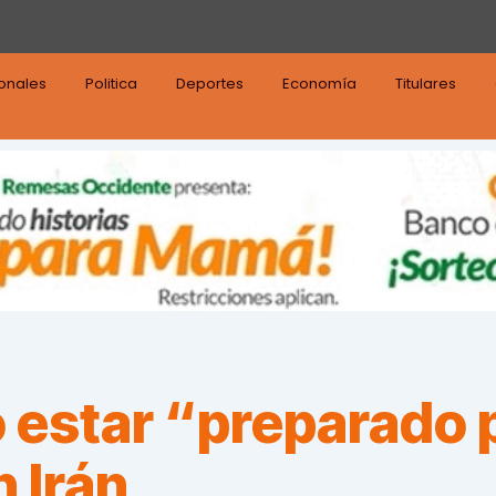
ionales
Politica
Deportes
Economía
Titulares
 estar “preparado 
 Irán