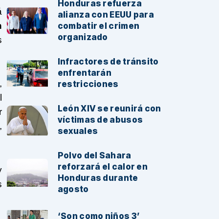
Honduras refuerza
á
alianza con EEUU para
n
combatir el crimen
organizado
s
Infractores de tránsito
enfrentarán
,
restricciones
l
León XIV se reunirá con
r
víctimas de abusos
,
sexuales
Polvo del Sahara
reforzará el calor en
y
Honduras durante
s
agosto
‘Son como niños 3’