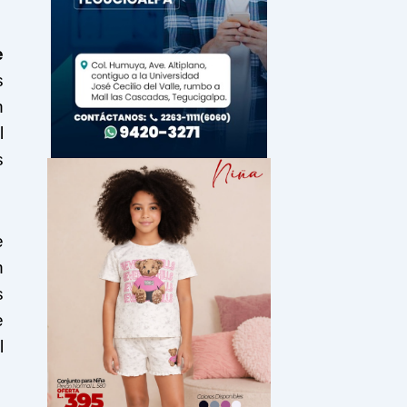
e
s
n
l
s
e
n
s
e
l