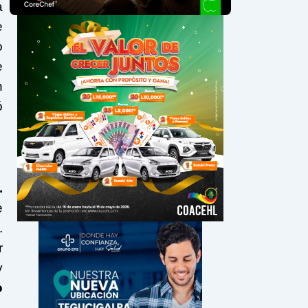
a
e
o
e
n
ó
.
e
.
r
y
o