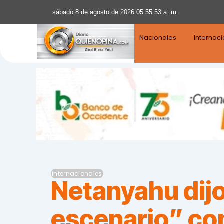
sábado 8 de agosto de 2026 05:55:54 a. m.
Nacionales
Internac
Internacionales
Netanyahu dijo
escenario” con