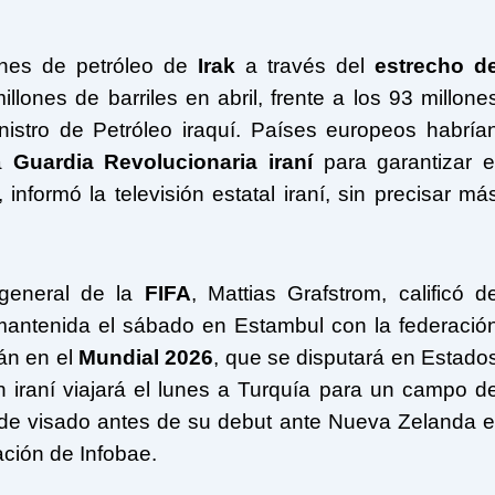
iones de petróleo de
Irak
a través del
estrecho d
ones de barriles en abril, frente a los 93 millone
nistro de Petróleo iraquí. Países europeos habría
la
Guardia Revolucionaria iraní
para garantizar e
informó la televisión estatal iraní, sin precisar má
 general de la
FIFA
, Mattias Grafstrom, calificó d
n mantenida el sábado en Estambul con la federació
rán en el
Mundial 2026
, que se disputará en Estado
 iraní viajará el lunes a Turquía para un campo d
 de visado antes de su debut ante Nueva Zelanda e
ación de Infobae.