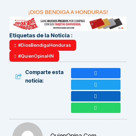
¡DIOS BENDIGA A HONDURAS!
Etiquetas de la Noticia :
#DiosBendigaHonduras
#QuienOpinaHN
Comparte esta
noticia:
QuienOpina.com