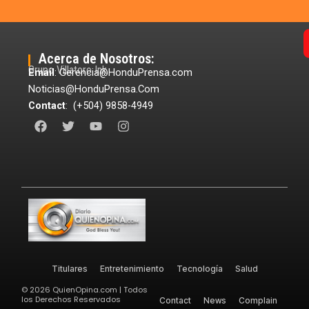
Acerca de Nosotros:
Grupo Villatoro Ink
Email
: Gerencia@HonduPrensa.com
Noticias@HonduPrensa.Com
Contact
: (+504) 9858-4949
F
T
Y
I
a
w
o
n
c
i
u
s
e
t
t
t
b
t
u
a
o
e
b
g
o
r
e
r
k
a
m
Titulares
Entretenimiento
Tecnología
Salud
©
2026
QuienOpina.com | Todos
los Derechos Reservados
Contact
News
Complain