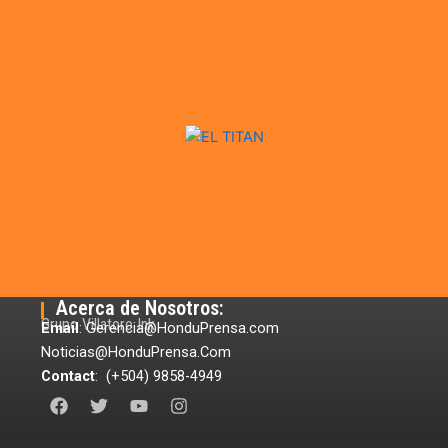
Acerca de Nosotros:
Grupo Villatoro Ink
Email
: Gerencia@HonduPrensa.com
Noticias@HonduPrensa.Com
Contact
: (+504) 9858-4949
F
T
Y
I
a
w
o
n
c
i
u
s