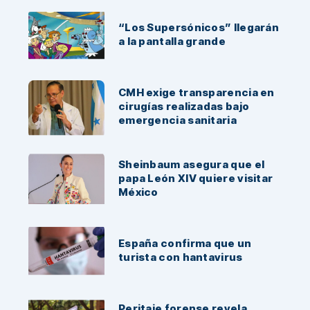
“Los Supersónicos” llegarán
a la pantalla grande
CMH exige transparencia en
cirugías realizadas bajo
emergencia sanitaria
Sheinbaum asegura que el
papa León XIV quiere visitar
México
España confirma que un
turista con hantavirus
Peritaje forense revela