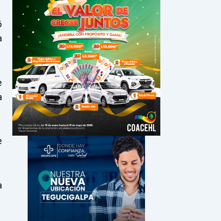
6
a
e
a
e
a