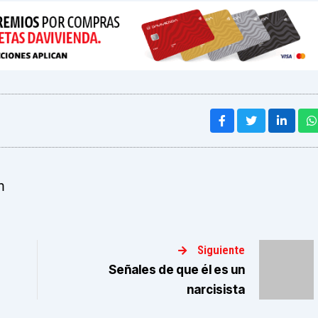
m
Siguiente
Señales de que él es un
narcisista