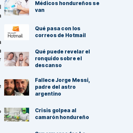
Médicos hondureños se
l
van
a
Qué pasa con los
correos de Hotmail
a
a
Qué puede revelar el
ronquido sobre el
r
descanso
Fallece Jorge Messi,
e
padre del astro
argentino
Crisis golpea al
P
camarón hondureño