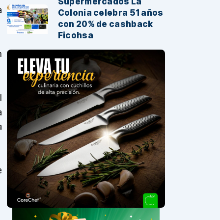
Supermercados La
a
Colonia celebra 51 años
con 20% de cashback
Ficohsa
n
l
a
a
e