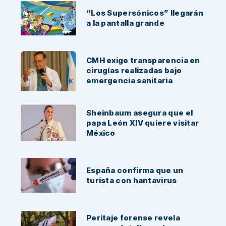
“Los Supersónicos” llegarán
a la pantalla grande
CMH exige transparencia en
cirugías realizadas bajo
emergencia sanitaria
Sheinbaum asegura que el
papa León XIV quiere visitar
México
España confirma que un
turista con hantavirus
Peritaje forense revela