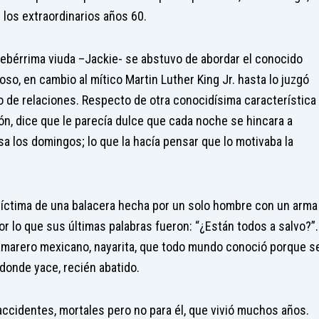
 los extraordinarios años 60.
lebérrima viuda –Jackie- se abstuvo de abordar el conocido
so, en cambio al mítico Martin Luther King Jr. hasta lo juzgó
o de relaciones. Respecto de otra conocidísima característica
gión, dice que le parecía dulce que cada noche se hincara a
isa los domingos; lo que la hacía pensar que lo motivaba la
víctima de una balacera hecha por un solo hombre con un arma
or lo que sus últimas palabras fueron: “¿Están todos a salvo?”.
amarero mexicano, nayarita, que todo mundo conoció porque s
 donde yace, recién abatido.
ccidentes, mortales pero no para él, que vivió muchos años.