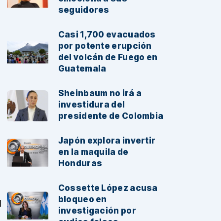
seguidores
Casi 1,700 evacuados
por potente erupción
del volcán de Fuego en
Guatemala
Sheinbaum no irá a
investidura del
presidente de Colombia
Japón explora invertir
en la maquila de
Honduras
Cossette López acusa
bloqueo en
l
investigación por