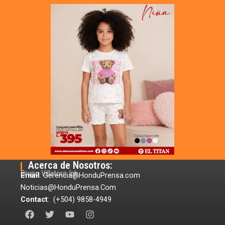
Acerca de Nosotros:
Grupo Villatoro Ink
Email
: Gerencia@HonduPrensa.com
Noticias@HonduPrensa.Com
Contact
: (+504) 9858-4949
F
T
Y
I
a
w
o
n