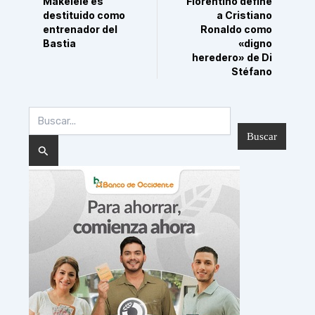
Makelele es
Florentino define
destituido como
a Cristiano
entrenador del
Ronaldo como
Bastia
«digno
heredero» de Di
Stéfano
Buscar
por: