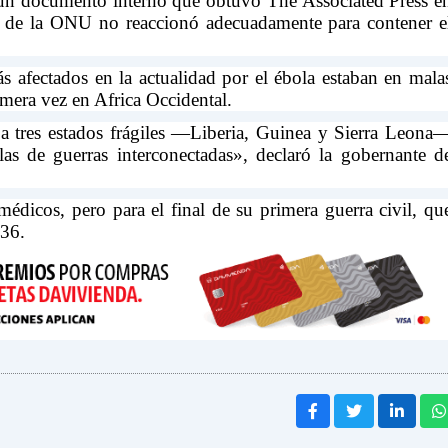
un documento interno que obtuvo The Associated Press e
d de la ONU no reaccionó adecuadamente para contener e
ás afectados en la actualidad por el ébola estaban en mala
mera vez en Africa Occidental.
 a tres estados frágiles —Liberia, Guinea y Sierra Leona
elas de guerras interconectadas», declaró la gobernante d
dicos, pero para el final de su primera guerra civil, qu
 36.