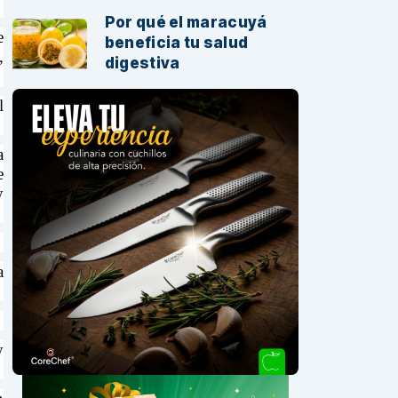
Por qué el maracuyá
e
beneficia tu salud
,
digestiva
l
a
e
y
a
y