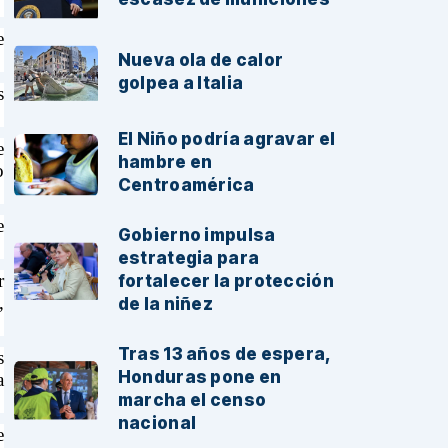
e
Nueva ola de calor
golpea a Italia
s
El Niño podría agravar el
e
hambre en
o
Centroamérica
e
Gobierno impulsa
estrategia para
r
fortalecer la protección
,
de la niñez
Tras 13 años de espera,
s
Honduras pone en
a
marcha el censo
nacional
e