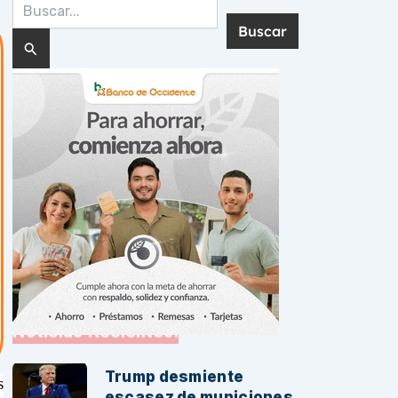
Buscar
por:
Noticias Recientes:
Trump desmiente
s
escasez de municiones