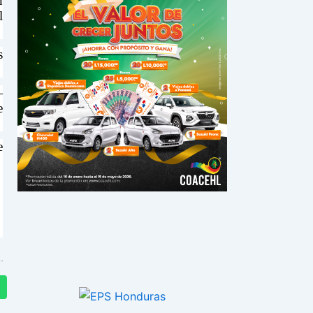
n
l
s
—
e
e