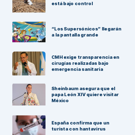
está bajo control
“Los Supersónicos” llegarán
a la pantalla grande
CMH exige transparencia en
cirugías realizadas bajo
emergencia sanitaria
Sheinbaum asegura que el
papa León XIV quiere visitar
México
España confirma que un
turista con hantavirus