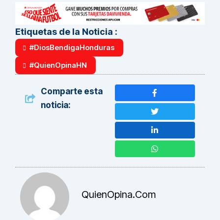
Etiquetas de la Noticia :
#DiosBendigaHonduras
#QuienOpinaHN
Comparte esta
noticia:
QuienOpina.com