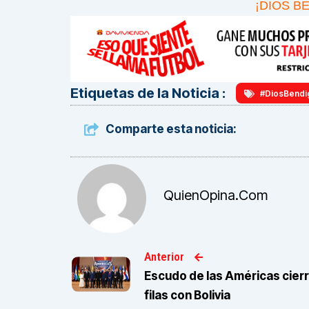
¡DIOS B
Etiquetas de la Noticia :
#DiosBendi
Comparte esta noticia:
QuienOpina.com
Anterior
Escudo de las Américas cier
filas con Bolivia