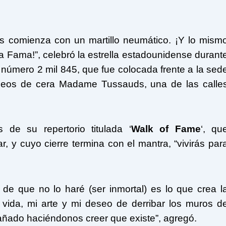
os comienza con un martillo neumático. ¡Y lo mism
la Fama!”, celebró la estrella estadounidense durant
a número 2 mil 845, que fue colocada frente a la sed
seos de cera Madame Tussauds, una de las calle
de su repertorio titulada ‘
Walk of Fame
‘, qu
 y cuyo cierre termina con el mantra, “vivirás par
de que no lo haré (ser inmortal) es lo que crea l
vida, mi arte y mi deseo de derribar los muros d
añado haciéndonos creer que existe”, agregó.