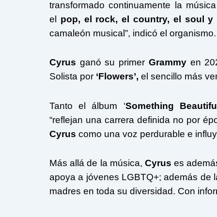
transformado continuamente la músic
el
pop, el rock, el country, el soul y 
camaleón musical”, indicó el organismo.
Cyrus
ganó su primer
Grammy
en 202
Solista por
‘Flowers’,
el sencillo más v
Tanto el álbum ‘
Something Beautifu
“reflejan una carrera definida no por ép
Cyrus
como una voz perdurable e influyen
Más allá de la música,
Cyrus
es además
apoya a jóvenes LGBTQ+; además de 
madres en toda su diversidad. Con info