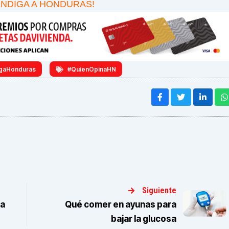
ENDIGA A HONDURAS!
gaHonduras
#QuienOpinaHN
Siguiente
ra
Qué comer en ayunas para
bajar la glucosa