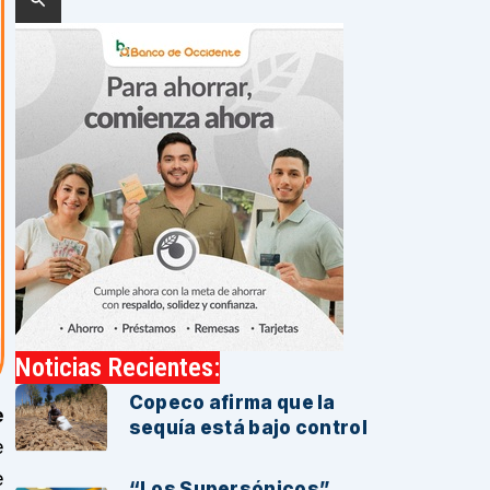
Noticias Recientes:
Copeco afirma que la
e
sequía está bajo control
e
e
“Los Supersónicos”