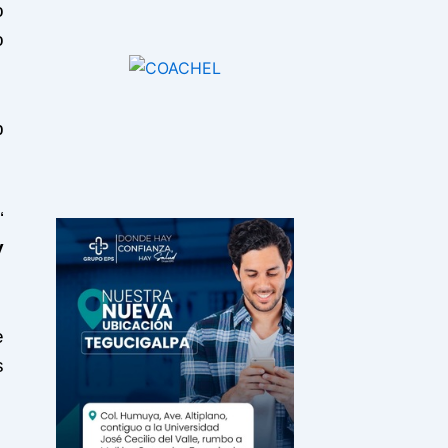
o
o
p
n
‘
y
e
s