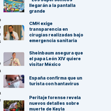
llegarán a la pantalla
grande
o
CMH exige
e
transparencia en
e
cirugías realizadas bajo
emergencia sanitaria
s
Sheinbaum asegura que
el papa León XIV quiere
e
visitar México
a
España confirma que un
turista con hantavirus
a
Peritaje forense revela
e
nuevos detalles sobre
muerte de Keyla