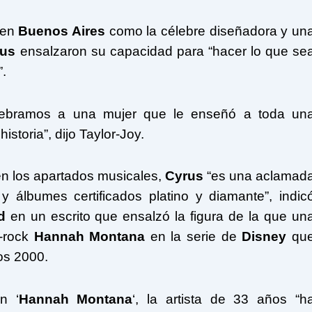
a en
Buenos Aires
como la célebre diseñadora y un
rus
ensalzaron su capacidad para “hacer lo que se
”.
elebramos a una mujer que le enseñó a toda un
storia”, dijo Taylor-Joy.
n los apartados musicales,
Cyrus
“es una aclamad
 álbumes certificados platino y diamante”, indic
d
en un escrito que ensalzó la figura de la que un
p-rock
Hannah Montana
en la serie de
Disney
qu
os 2000.
n ‘
Hannah Montana
‘, la artista de 33 años “h