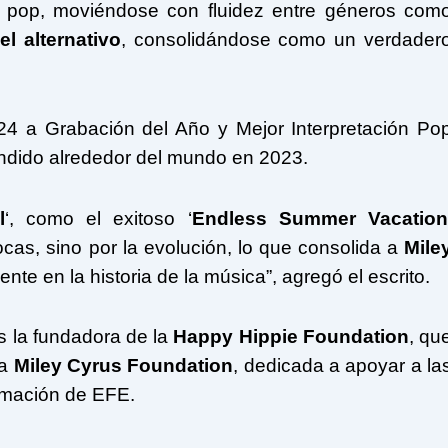
a pop, moviéndose con fluidez entre géneros com
el alternativo
, consolidándose como un verdader
4 a Grabación del Año y Mejor Interpretación Po
endido alrededor del mundo en 2023.
l
‘, como el exitoso ‘
Endless Summer Vacatio
ocas, sino por la evolución, lo que consolida a
Mile
te en la historia de la música”, agregó el escrito.
 la fundadora de la
Happy Hippie Foundation
, qu
la
Miley
Cyrus Foundation
, dedicada a apoyar a la
rmación de EFE.