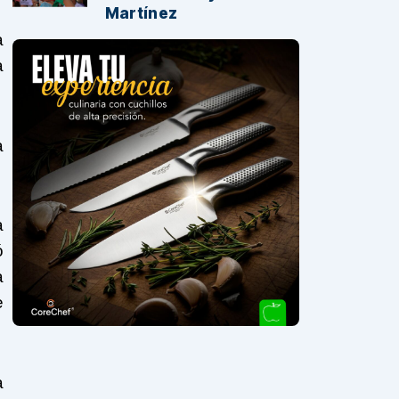
Martínez
a
a
a
a
ó
a
e
a