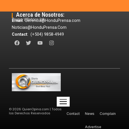
Acerca de Nosotros:
Grupo Villatoro Ink
Email
: Gerencia@HonduPrensa.com
Noticias@HonduPrensa.Com
Contact
: (+504) 9858-4949
F
T
Y
I
a
w
o
n
c
i
u
s
e
t
t
t
b
t
u
a
o
e
b
g
o
r
e
r
k
a
m
©
2026
QuienOpina.com | Todos
los Derechos Reservados
Contact
News
Complain
Advertise