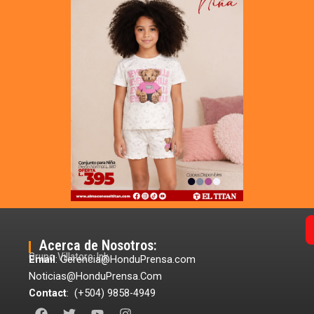
Acerca de Nosotros:
Grupo Villatoro Ink
Email
: Gerencia@HonduPrensa.com
Noticias@HonduPrensa.Com
Contact
: (+504) 9858-4949
F
T
Y
I