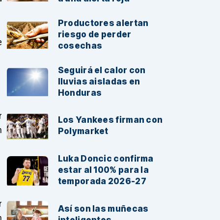
Productores alertan
riesgo de perder
e
cosechas
Seguirá el calor con
lluvias aisladas en
Honduras
r
Los Yankees firman con
n
Polymarket
Luka Doncic confirma
estar al 100% para la
temporada 2026-27
r
Así son las muñecas
n
inteligentes