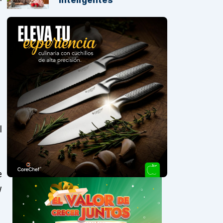
l
e
y