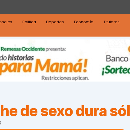
ionales
Politica
Deportes
Economía
Titulares
he de sexo dura sól
4