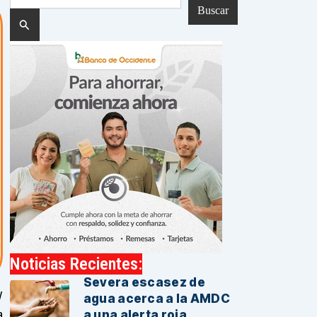
por:
Noticias Recientes:
Severa escasez de
y
agua acerca a la AMDC
a
a una alerta roja