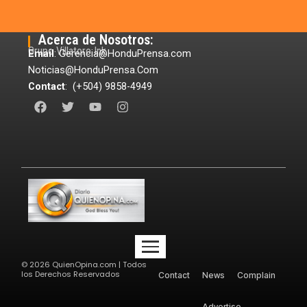
Acerca de Nosotros:
Grupo Villatoro Ink
Email
: Gerencia@HonduPrensa.com
Noticias@HonduPrensa.Com
Contact
: (+504) 9858-4949
F
T
Y
I
a
w
o
n
c
i
u
s
e
t
t
t
b
t
u
a
o
e
b
g
o
r
e
r
k
a
m
©
2026
QuienOpina.com | Todos
los Derechos Reservados
Contact
News
Complain
Advertise