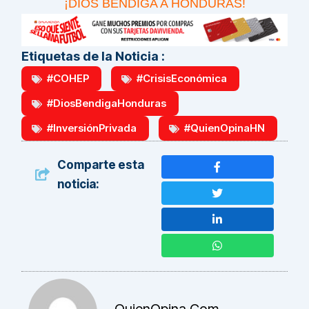
¡DIOS BENDIGA A HONDURAS!
Etiquetas de la Noticia :
#COHEP
#CrisisEconómica
#DiosBendigaHonduras
#InversiónPrivada
#QuienOpinaHN
Comparte esta
noticia: