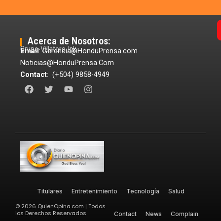
Acerca de Nosotros:
Grupo Villatoro Ink
Email
: Gerencia@HonduPrensa.com
Noticias@HonduPrensa.Com
Contact
: (+504) 9858-4949
F
T
Y
I
a
w
o
n
c
i
u
s
e
t
t
t
b
t
u
a
o
e
b
g
o
r
e
r
k
a
m
Titulares
Entretenimiento
Tecnología
Salud
©
2026
QuienOpina.com | Todos
los Derechos Reservados
Contact
News
Complain