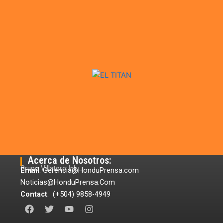
Acerca de Nosotros:
Grupo Villatoro Ink
Email
: Gerencia@HonduPrensa.com
Noticias@HonduPrensa.Com
Contact
: (+504) 9858-4949
F
T
Y
I
a
w
o
n
c
i
u
s