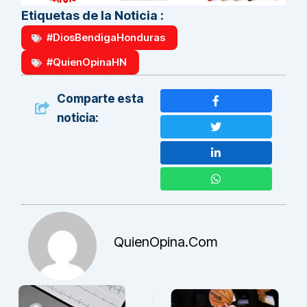
Etiquetas de la Noticia :
#DiosBendigaHonduras
#QuienOpinaHN
Comparte esta
noticia:
QuienOpina.com