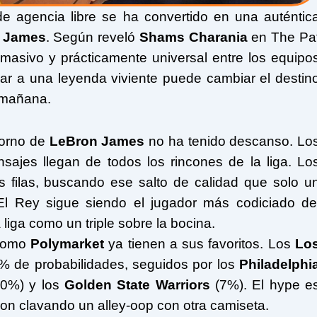
 agencia libre se ha convertido en una auténtic
 James
. Según reveló
Shams Charania
en The Pa
masivo y prácticamente universal entre los equipo
r a una leyenda viviente puede cambiar el destin
a mañana.
torno de
LeBron James
no ha tenido descanso. Lo
sajes llegan de todos los rincones de la liga. Lo
 filas, buscando ese salto de calidad que solo u
 El Rey sigue siendo el jugador más codiciado de
 liga como un triple sobre la bocina.
 como
Polymarket
ya tienen a sus favoritos. Los
Lo
 de probabilidades, seguidos por los
Philadelphi
0%) y los
Golden State Warriors
(7%). El hype e
ron clavando un alley-oop con otra camiseta.