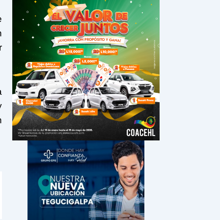
e
n
r
a
y
n