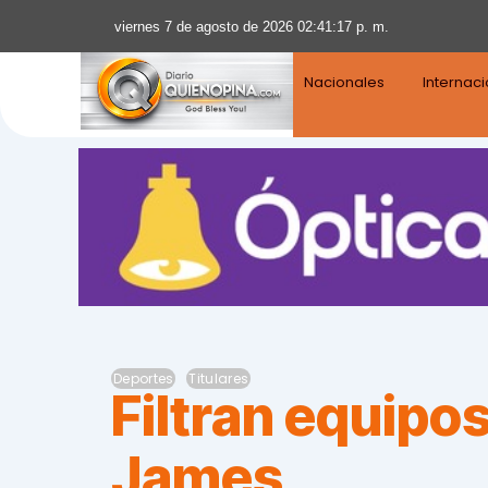
viernes 7 de agosto de 2026 02:41:18 p. m.
Nacionales
Internac
Deportes
Titulares
Filtran equipos
James