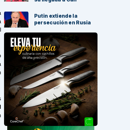
a
Putin extiende la
a
persecución en Rusia
l
o
a
n
s
d
n