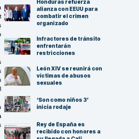
Honduras refuerza
a
alianza con EEUU para
t
combatir el crimen
organizado
s
o
Infractores de tránsito
enfrentarán
restricciones
s
León XIV se reunirá con
s
víctimas de abusos
n
sexuales
l
‘Son como niños 3’
s
inicia rodaje
a
Rey de España es
s
recibido con honores a
su llegada a Cali