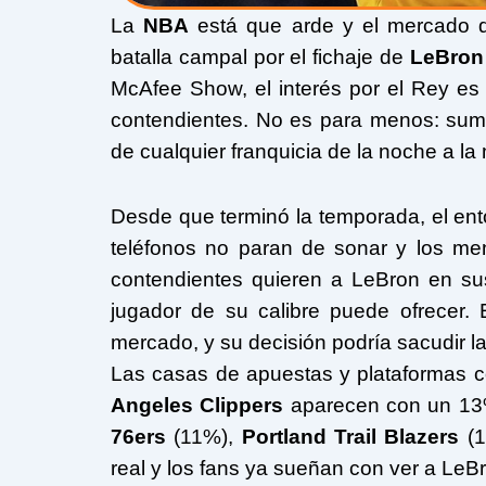
La
NBA
está que arde y el mercado de
batalla campal por el fichaje de
LeBron
McAfee Show, el interés por el Rey es 
contendientes. No es para menos: suma
de cualquier franquicia de la noche a l
Desde que terminó la temporada, el en
teléfonos no paran de sonar y los men
contendientes quieren a LeBron en sus
jugador de su calibre puede ofrecer.
mercado, y su decisión podría sacudir la
Las casas de apuestas y plataformas
Angeles Clippers
aparecen con un 13%
76ers
(11%),
Portland Trail Blazers
(1
real y los fans ya sueñan con ver a LeB