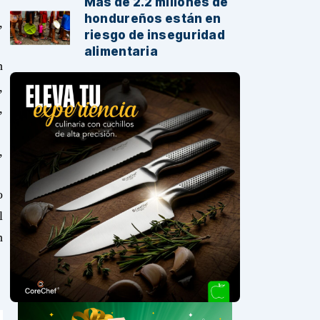
Más de 2.2 millones de
hondureños están en
,
riesgo de inseguridad
alimentaria
n
,
,
,
o
l
n