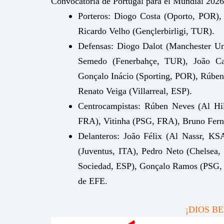
Convocatoria de Portugal para el Mundial 2026
Porteros: Diogo Costa (Oporto, POR),
Ricardo Velho (Gençlerbirligi, TUR).
Defensas: Diogo Dalot (Manchester Un
Semedo (Fenerbahçe, TUR), João C
Gonçalo Inácio (Sporting, POR), Rúben
Renato Veiga (Villarreal, ESP).
Centrocampistas: Rúben Neves (Al Hi
FRA), Vitinha (PSG, FRA), Bruno Ferna
Delanteros: João Félix (Al Nassr, KS
(Juventus, ITA), Pedro Neto (Chelsea
Sociedad, ESP), Gonçalo Ramos (PSG, 
de EFE.
¡DIOS B