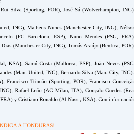
:
 Rui Silva (Sporting, POR), José Sá (Wolverhampton, ING)
ited, ING), Matheus Nunes (Manchester City, ING), Nélso
ancelo (FC Barcelona, ESP), Nuno Mendes (PSG, FRA)
 Dias (Manchester City, ING), Tomás Araújo (Benfica, POR)
lal, KSA), Samú Costa (Mallorca, ESP), João Neves (PSG
ndes (Man. United, ING), Bernardo Silva (Man. City, ING).
A), Francisco Trincão (Sporting, POR), Francisco Conceiçã
, ING), Rafael Leão (AC Milan, ITA), Gonçalo Guedes (Rea
FRA) y Cristiano Ronaldo (Al Nassr, KSA). Con informació
ENDIGA A HONDURAS!