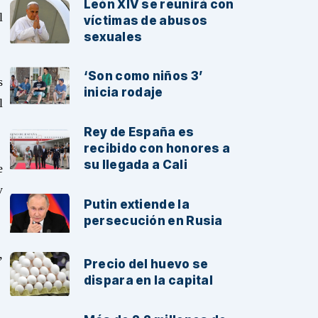
León XIV se reunirá con
l
víctimas de abusos
sexuales
‘Son como niños 3’
s
inicia rodaje
l
Rey de España es
recibido con honores a
su llegada a Cali
e
y
Putin extiende la
persecución en Rusia
,
Precio del huevo se
dispara en la capital