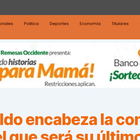
ionales
Politica
Deportes
Economía
Titulares
ldo encabeza la co
el que será su últim