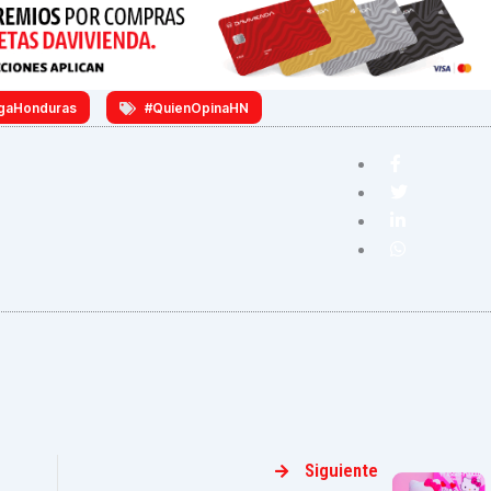
gaHonduras
#QuienOpinaHN
Siguiente