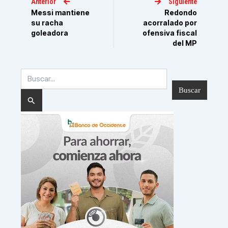
Anterior
Siguiente
Messi mantiene
Redondo
su racha
acorralado por
goleadora
ofensiva fiscal
del MP
Buscar
por: