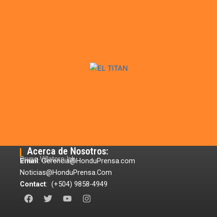
Acerca de Nosotros:
Grupo Villatoro Ink
Email
: Gerencia@HonduPrensa.com
Noticias@HonduPrensa.Com
Contact
: (+504) 9858-4949
F
T
Y
I
a
w
o
n
c
i
u
s