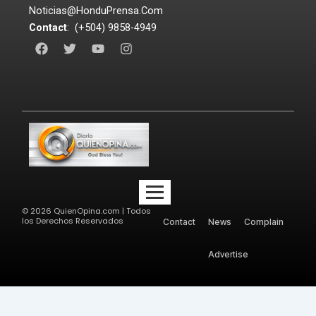
Noticias@HonduPrensa.Com
Contact
: (+504) 9858-4949
F
T
Y
I
a
w
o
n
c
i
u
s
e
t
t
t
b
t
u
a
o
e
b
g
o
r
e
r
k
a
m
©
2026
QuienOpina.com | Todos
los Derechos Reservados
Contact
News
Complain
Advertise