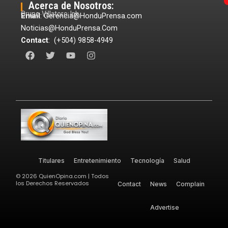
Acerca de Nosotros:
Grupo Villatoro Ink
Email
: Gerencia@HonduPrensa.com
Noticias@HonduPrensa.Com
Contact
: (+504) 9858-4949
F
T
Y
I
a
w
o
n
c
i
u
s
e
t
t
t
b
t
u
a
o
e
b
g
o
r
e
r
k
a
m
Titulares
Entretenimiento
Tecnología
Salud
©
2026
QuienOpina.com | Todos
los Derechos Reservados
Contact
News
Complain
Advertise